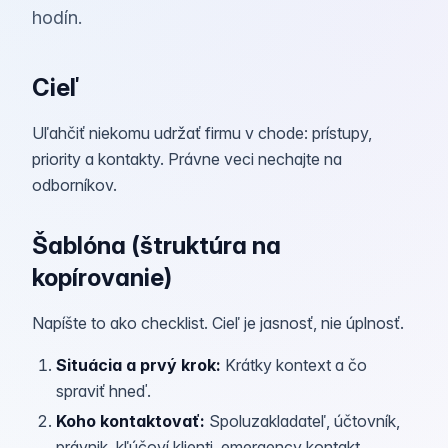
hodín.
Cieľ
Uľahčiť niekomu udržať firmu v chode: prístupy,
priority a kontakty. Právne veci nechajte na
odborníkov.
Šablóna (štruktúra na
kopírovanie)
Napíšte to ako checklist. Cieľ je jasnosť, nie úplnosť.
Situácia a prvý krok
:
Krátky kontext a čo
spraviť hneď.
Koho kontaktovať
:
Spoluzakladateľ, účtovník,
právnik, kľúčoví klienti, emergency kontakt.