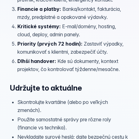
Financie a platby
:
Banka/kontakt, fakturácia,
mzdy, predplatné a opakované výdavky.
Kritické systémy
:
E‑mail/domény, hosting,
cloud, deploy, admin panely.
Priority (prvých 72 hodín)
:
Zastaviť výpadky,
komunikovať s klientmi, zabezpečiť účty.
Dlhší handover
:
Kde sú dokumenty, kontext
projektov, čo kontrolovať týždenne/mesačne.
Udržujte to aktuálne
Skontrolujte kvartálne (alebo po veľkých
zmenách).
Použite samostatné správy pre rôzne roly
(financie vs technika).
Nevkladajte surové heslá; dajte bezpečnú cestu k