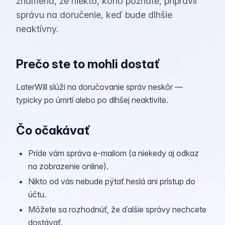
znamená, že niekto, koho poznáte, pripravil
správu na doručenie, keď bude dlhšie
neaktívny.
Prečo ste to mohli dostať
LaterWill slúži na doručovanie správ neskôr —
typicky po úmrtí alebo po dlhšej neaktivite.
Čo očakávať
Príde vám správa e‑mailom (a niekedy aj odkaz
na zobrazenie online).
Nikto od vás nebude pýtať heslá ani prístup do
účtu.
Môžete sa rozhodnúť, že ďalšie správy nechcete
dostávať.