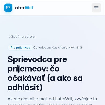
Later
Will
Späť na zdroje
Pre príjemcov
Odhadovaný čas čítania: 4–6 minút
Sprievodca pre
príjemcov: čo
očakávať (a ako sa
odhlásiť)
Ak ste dostali e‑mail od LaterWill, zvyčajne to