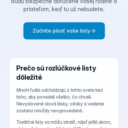
budú bezpečne doručené vašej rodine a
priateľom, keď tu už nebudete.
Začnite písať vaše listy
Prečo sú rozlúčkové listy
dôležité
Mnohí ľudia odchádzajú z tohto sveta bez
toho, aby povedali všetko, čo chceli.
Nevyslovené slová lásky, vďaky a vedenia
zostanú navždy nevypovedané.
Tradičné listy sa môžu stratiť, nájsť príliš skoro,