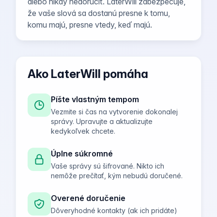
alebo nikdy nedoručiť. LaterWill zabezpečuje,
že vaše slová sa dostanú presne k tomu,
komu majú, presne vtedy, keď majú.
Ako LaterWill pomáha
Píšte vlastným tempom
Vezmite si čas na vytvorenie dokonalej
správy. Upravujte a aktualizujte
kedykoľvek chcete.
Úplne súkromné
Vaše správy sú šifrované. Nikto ich
nemôže prečítať, kým nebudú doručené.
Overené doručenie
Dôveryhodné kontakty (ak ich pridáte)