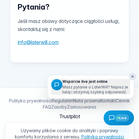
Pytania?
Jeśli masz obawy dotyczące ciągłości usługi,
skontaktuj się z nami:
info@laterwill.com
✕
Wsparcie live jest online
Masz pytanie o LaterWill? Napisz je
tutaj i otrzymaj szybką odpowiedź.
Polityka prywatności
Regulamin
Nota prawna
Kontakt
Cennik
FAQ
Zasoby
Zastosowania
Trustpilot
Live
Later
Will
Używamy plików cookie do analityki i poprawy
©
2026
LaterWill · Web 3.0 s.r.o., Alvinczyho 1694/19, 040 01
komfortu korzystania z serwisu.
Polityka prywatności