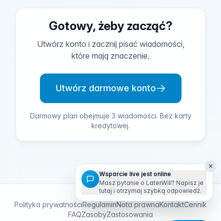
Gotowy, żeby zacząć?
Utwórz konto i zacznij pisać wiadomości,
które mają znaczenie.
Utwórz darmowe konto
Darmowy plan obejmuje 3 wiadomości. Bez karty
kredytowej.
✕
Wsparcie live jest online
Masz pytanie o LaterWill? Napisz je
tutaj i otrzymaj szybką odpowiedź.
Polityka prywatności
Regulamin
Nota prawna
Kontakt
Cennik
FAQ
Zasoby
Zastosowania