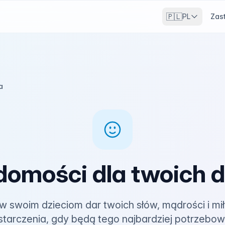
🇵🇱
PL
Zas
a
omości dla twoich d
 swoim dzieciom dar twoich słów, mądrości i mił
starczenia, gdy będą tego najbardziej potrzebow