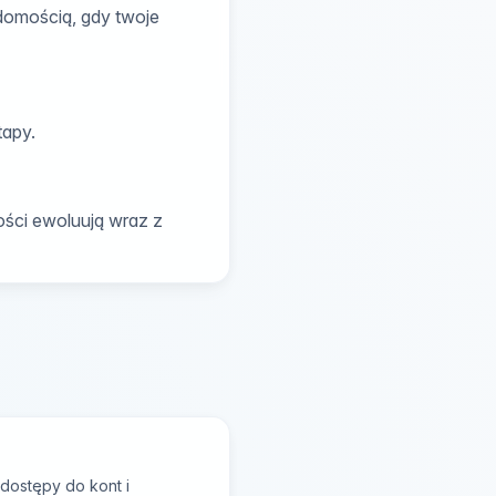
domością, gdy twoje
tapy.
ci ewoluują wraz z
dostępy do kont i