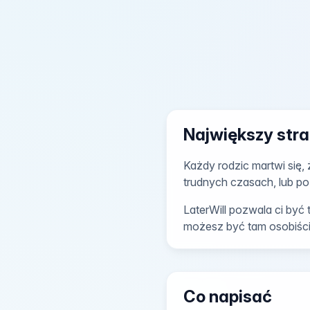
Największy stra
Każdy rodzic martwi się,
trudnych czasach, lub p
LaterWill pozwala ci być 
możesz być tam osobiści
Co napisać