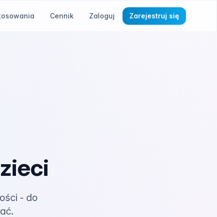
tosowania
Cennik
Zaloguj
Zarejestruj się
zieci
ości - do
ać.