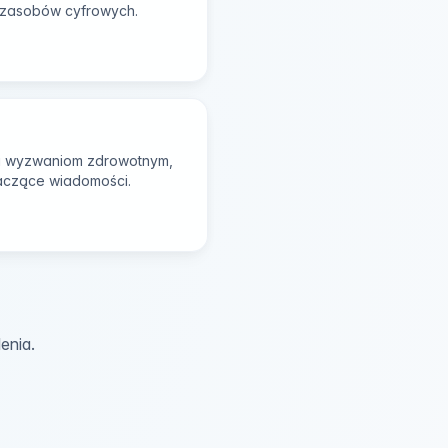
h zasobów cyfrowych.
ła wyzwaniom zdrowotnym,
aczące wiadomości.
enia.