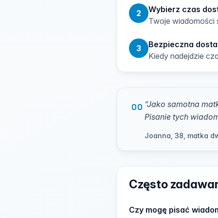
Wybierz czas dos
2
Twoje wiadomości s
Bezpieczna dost
3
Kiedy nadejdzie cza
“
Jako samotna matk
Pisanie tych wiadom
Joanna, 38, matka dw
Często zadawan
Czy mogę pisać wiadom