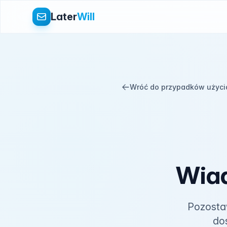
Later
Will
Wróć do przypadków użyci
Wiad
Pozostaw
do