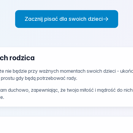
Zacznij pisać dla swoich dzieci
ch rodzica
 że nie będzie przy ważnych momentach swoich dzieci - ukońc
o prostu gdy będą potrzebować rady.
tam duchowo, zapewniając, że twoja miłość i mądrość do nich d
e.