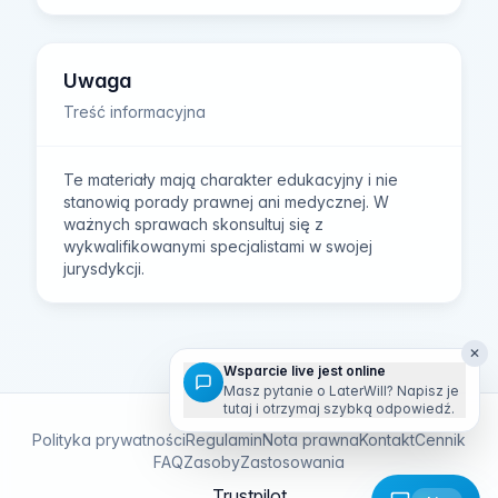
Uwaga
Treść informacyjna
Te materiały mają charakter edukacyjny i nie
stanowią porady prawnej ani medycznej. W
ważnych sprawach skonsultuj się z
wykwalifikowanymi specjalistami w swojej
jurysdykcji.
✕
Wsparcie live jest online
Masz pytanie o LaterWill? Napisz je
tutaj i otrzymaj szybką odpowiedź.
Polityka prywatności
Regulamin
Nota prawna
Kontakt
Cennik
FAQ
Zasoby
Zastosowania
Trustpilot